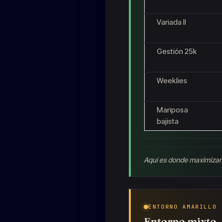
Variada II
Gestión 25k
Weeklies
Mariposa
bajista
Aquí es donde maximizam
ENTORNO AMARILLO
Entorno mixto