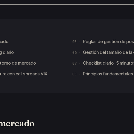
cado
Reglas de gestión de pos
 diario
Gestión del tamaño de la
ntorno de mercado
Checklist diario · 5 minut
ura con call spreads VIX
Principios fundamentales
 mercado