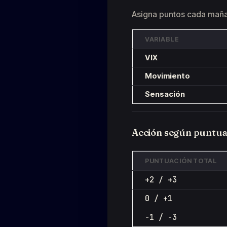
Asigna puntos cada maña
VARIABLE
VIX
Movimiento
Sensación
Acción según puntuac
PUNTUACIÓN TOTAL
+2 / +3
0 / +1
−1 / −3