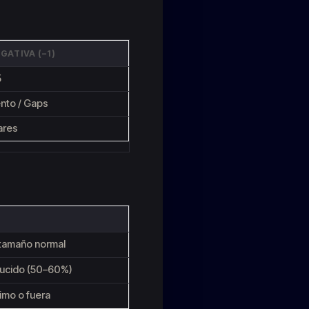
GATIVA (−1)
5
nto / Gaps
ares
tamaño normal
ucido (50–60%)
mo o fuera