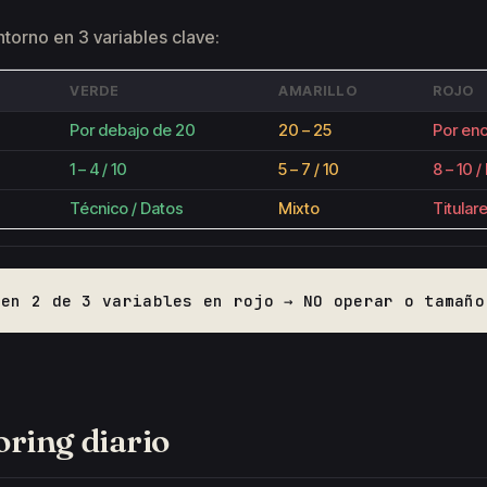
ntorno en 3 variables clave:
VERDE
AMARILLO
ROJO
Por debajo de 20
20 – 25
Por en
1 – 4 / 10
5 – 7 / 10
8 – 10 
Técnico / Datos
Mixto
Titular
en 2 de 3 variables en rojo → NO operar o tamaño
oring diario