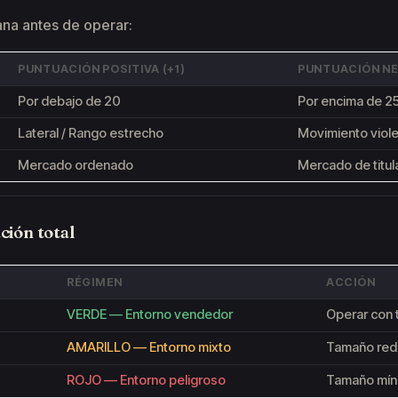
na antes de operar:
PUNTUACIÓN POSITIVA (+1)
PUNTUACIÓN NE
Por debajo de 20
Por encima de 2
Lateral / Rango estrecho
Movimiento viole
Mercado ordenado
Mercado de titul
ión total
RÉGIMEN
ACCIÓN
VERDE — Entorno vendedor
Operar con 
AMARILLO — Entorno mixto
Tamaño red
ROJO — Entorno peligroso
Tamaño míni