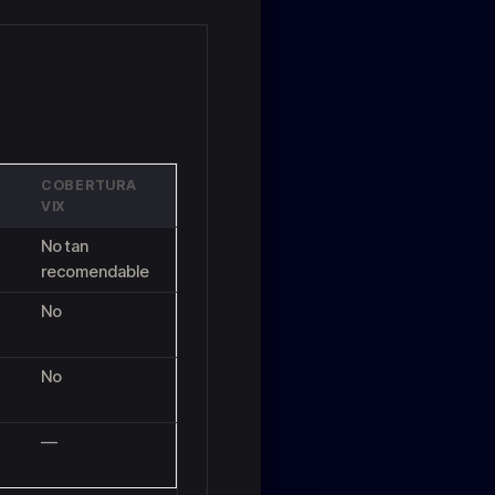
COBERTURA
VIX
No tan
recomendable
No
No
—