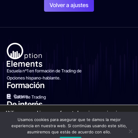
Volver a ajustes
Escuela nº1 en formación de Trading de
Opciones hispano-hablante.
Formación
Cursos
Salón de Trading
De interés
Utilizamos cookies para ofrecerte la mejor experiencia en
Blog Financiero
Sobre nosotros
Contacto
nuestra web.
Usamos cookies para asegurar que te damos la mejor
Puedes aprender más sobre qué cookies utilizamos o
experiencia en nuestra web. Si continúas usando este sitio,
desactivarlas en los
ajustes
.
asumiremos que estás de acuerdo con ello.