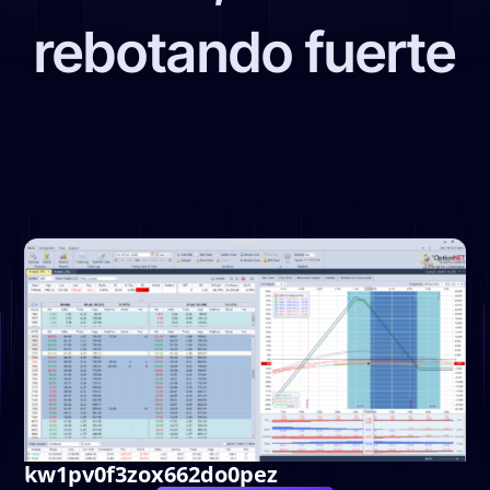
rebotando fuerte
kw1pv0f3zox662do0pez