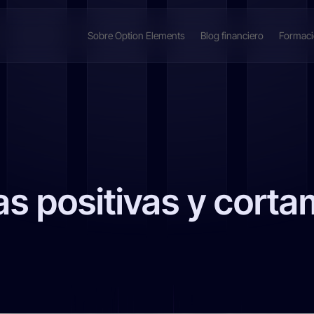
Sobre Option Elements
Blog financiero
Formac
s positivas y corta