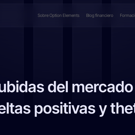
Sobre Option Elements
Blog financiero
Formac
subidas del mercad
eltas positivas y the