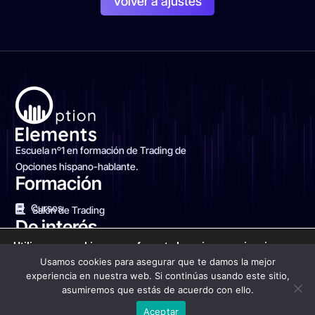
Volver a ajustes
Escuela nº1 en formación de Trading de
Opciones hispano-hablante.
Formación
Cursos
Salón de Trading
De interés
Utilizamos cookies para ofrecerte la mejor experiencia en
Blog Financiero
Sobre nosotros
Contacto
nuestra web.
Usamos cookies para asegurar que te damos la mejor
Puedes aprender más sobre qué cookies utilizamos o
experiencia en nuestra web. Si continúas usando este sitio,
desactivarlas en los
ajustes
.
asumiremos que estás de acuerdo con ello.
Aceptar
Aceptar