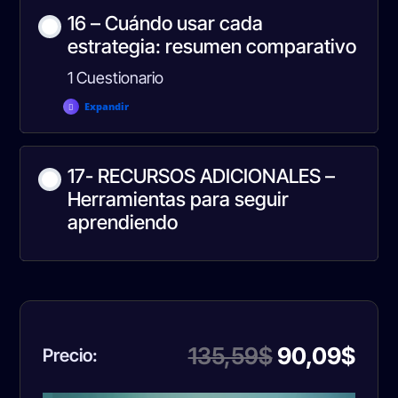
16 – Cuándo usar cada
estrategia: resumen comparativo
1 Cuestionario
Expandir
Contenido de la Lección
17- RECURSOS ADICIONALES –
Herramientas para seguir
aprendiendo
Curso 1 -Test Final
El
El
135,59
$
90,09
$
Precio:
precio
prec
original
actu