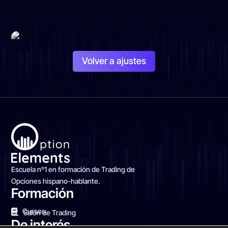
Volver a ajustes
Escuela nº1 en formación de Trading de
Opciones hispano-hablante.
Formación
Cursos
Salón de Trading
De interés