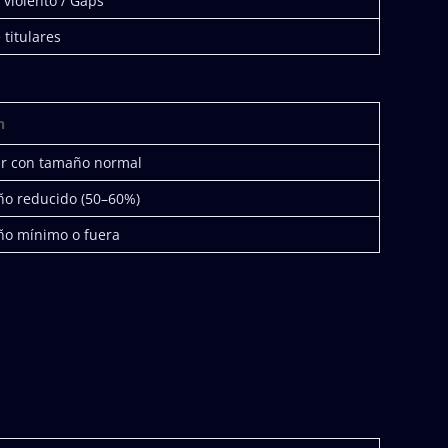
violento / Gaps
titulares
n
r con tamaño normal
o reducido (50–60%)
o mínimo o fuera