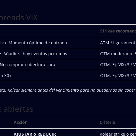
spreads VIX
Strikes recomen
siva. Momento óptimo de entrada
ATM / ligeramente
. Añadir si hay eventos próximos
OTM moderado. Ej
No comprar cobertura cara
OTM. Ej: VIX+3 / 
 a 30+
OTM. Ej: VIX+3 / 
rata. Rolear siempre antes del vencimiento para no quedarnos sin cob
 abiertas
Acción
Criterio
AJUSTAR o REDUCIR
Rolear strike o ce