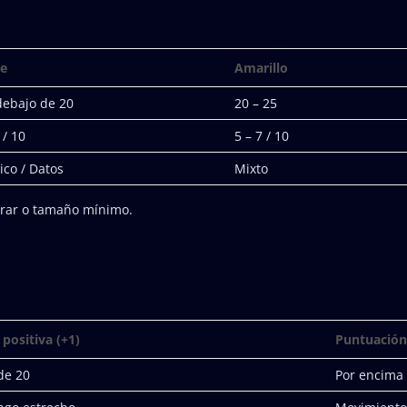
de
Amarillo
debajo de 20
20 – 25
 / 10
5 – 7 / 10
ico / Datos
Mixto
erar o tamaño mínimo.
positiva (+1)
Puntuación
de 20
Por encima