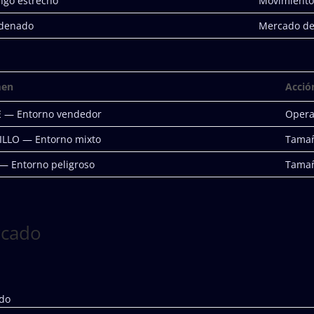
ango estrecho
Movimiento 
rdenado
Mercado de 
men
Acció
 — Entorno vendedor
Opera
LLO — Entorno mixto
Tamañ
— Entorno peligroso
Tamañ
rcado
ado