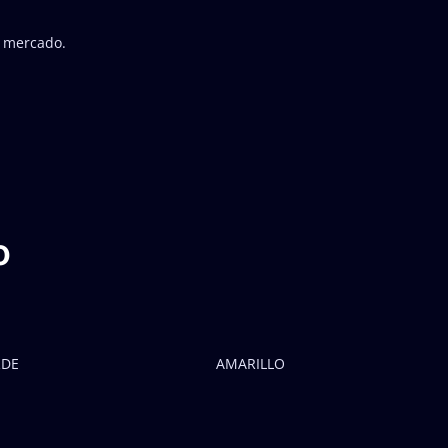
l mercado.
o
RDE
AMARILLO