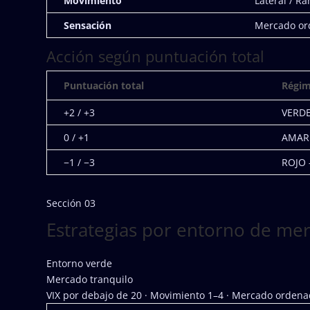
Movimiento
Lateral / R
Sensación
Mercado o
Acción según puntuación total
Puntuación total
Régi
+2 / +3
VERDE
0 / +1
AMARI
−1 / −3
ROJO 
Sección 03
Estrategias por entorno de me
Entorno verde
Mercado tranquilo
VIX por debajo de 20 · Movimiento 1–4 · Mercado orden