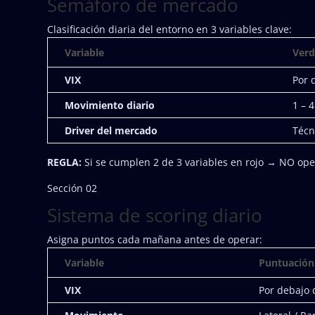
Semáforo de mercado
Clasificación diaria del entorno en 3 variables clave:
Variable
Ver
VIX
Por 
Movimiento diario
1 – 4
Driver del mercado
Técn
REGLA:
Si se cumplen 2 de 3 variables en rojo → NO op
Sección 02
Sistema de scoring diario
Asigna puntos cada mañana antes de operar:
Variable
Puntuación 
VIX
Por debajo 