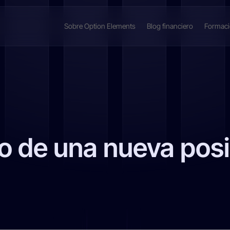
Sobre Option Elements
Blog financiero
Formac
io de una nueva pos