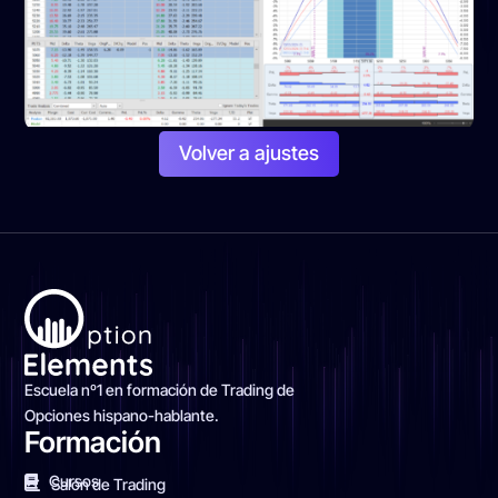
Volver a ajustes
Escuela nº1 en formación de Trading de
Opciones hispano-hablante.
Formación
Cursos
Salón de Trading