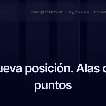
Sobre Option Elements
Blog financiero
Formac
ueva posición. Alas
puntos