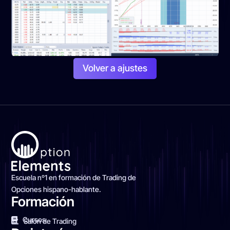
Volver a ajustes
Escuela nº1 en formación de Trading de
Opciones hispano-hablante.
Formación
Cursos
Salón de Trading