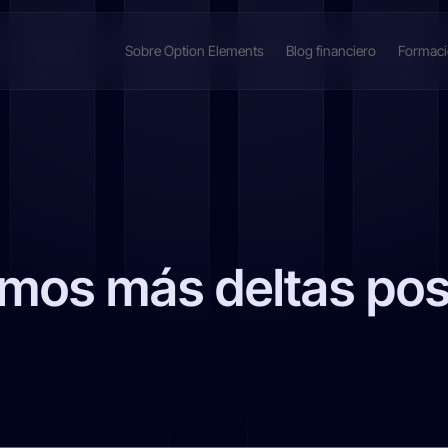
Sobre Option Elements
Blog financiero
Formac
mos más deltas posi