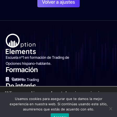
Volver a ajustes
Escuela nº1 en formación de Trading de
Opciones hispano-hablante.
Formación
Cursos
Salón de Trading
De interés
Utilizamos cookies para ofrecerte la mejor experiencia en
Blog Financiero
Sobre nosotros
Contacto
nuestra web.
Usamos cookies para asegurar que te damos la mejor
Puedes aprender más sobre qué cookies utilizamos o
experiencia en nuestra web. Si continúas usando este sitio,
desactivarlas en los
ajustes
.
asumiremos que estás de acuerdo con ello.
Aceptar