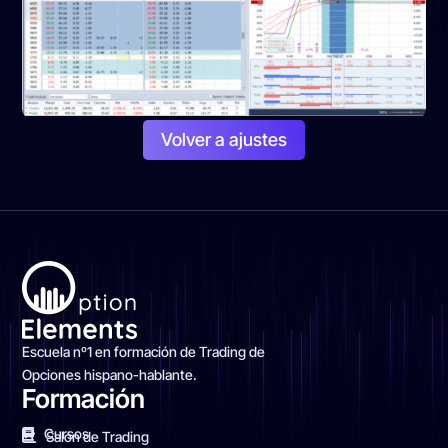
Volver a ajustes
Escuela nº1 en formación de Trading de
Opciones hispano-hablante.
Formación
Cursos
Salón de Trading