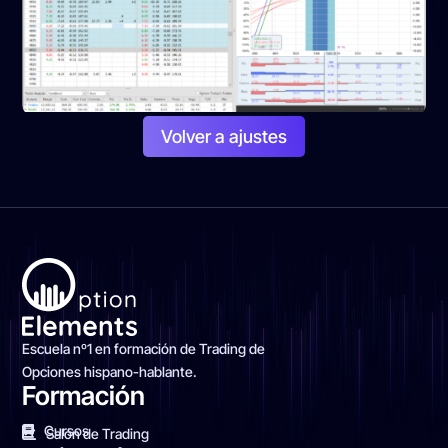
Volver a ajustes
Escuela nº1 en formación de Trading de
Opciones hispano-hablante.
Formación
Cursos
Salón de Trading