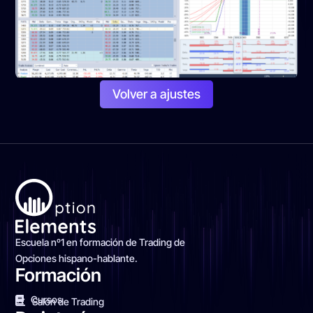
Volver a ajustes
Escuela nº1 en formación de Trading de
Opciones hispano-hablante.
Formación
Cursos
Salón de Trading