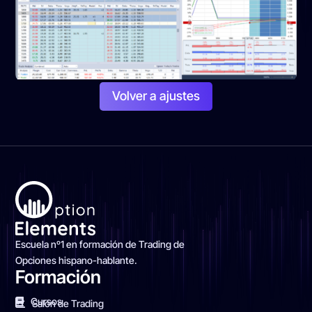
Volver a ajustes
Escuela nº1 en formación de Trading de
Opciones hispano-hablante.
Formación
Cursos
Salón de Trading