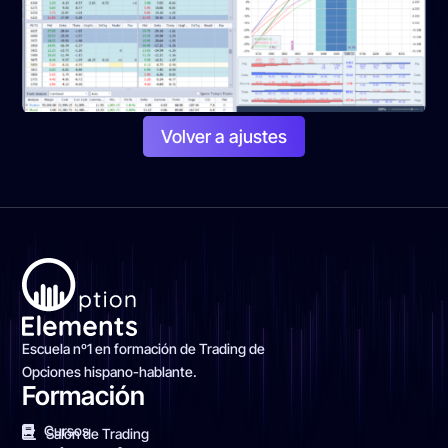
Volver a ajustes
Escuela nº1 en formación de Trading de
Opciones hispano-hablante.
Formación
Cursos
Salón de Trading