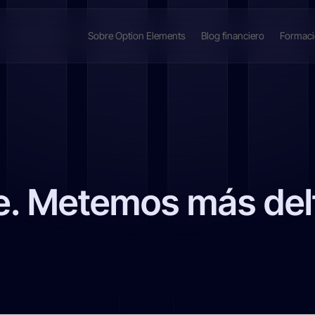
Sobre Option Elements
Blog financiero
Formac
e. Metemos más delt