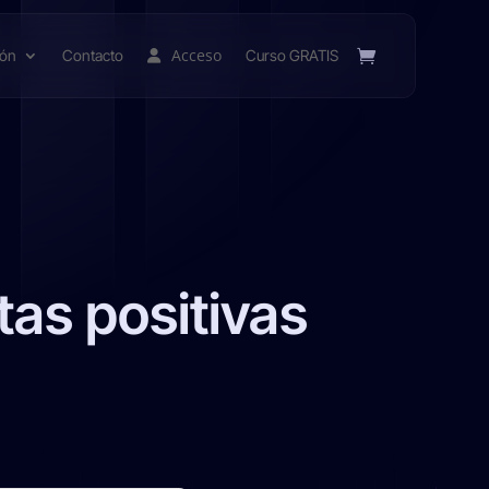
Acceso
ión
Contacto
Curso GRATIS
as positivas