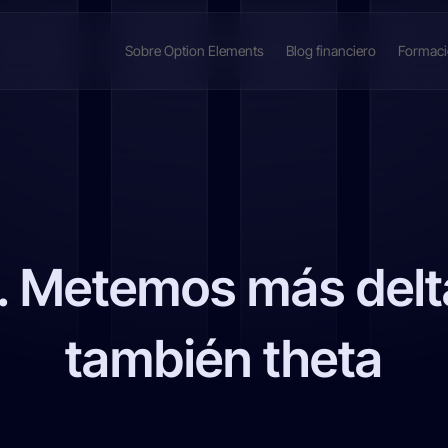
Sobre Option Elements
Blog financiero
Formac
. Metemos más delta
también theta