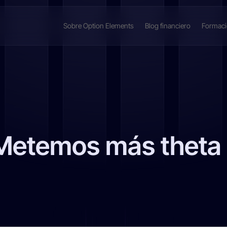
Sobre Option Elements
Blog financiero
Formac
Metemos más theta y