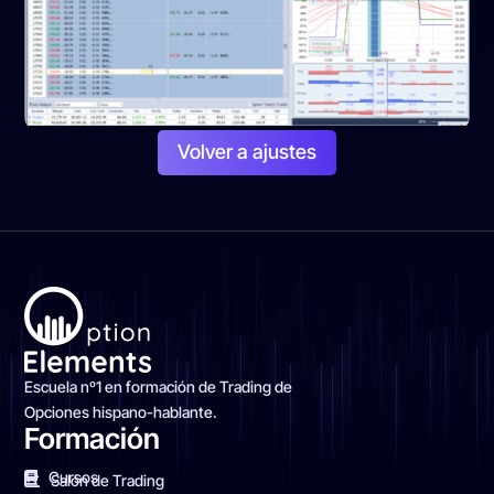
Volver a ajustes
Escuela nº1 en formación de Trading de
Opciones hispano-hablante.
Formación
Cursos
Salón de Trading