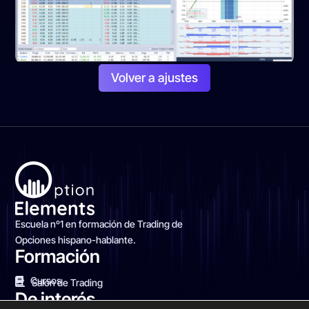
Volver a ajustes
Escuela nº1 en formación de Trading de
Opciones hispano-hablante.
Formación
Cursos
Salón de Trading
De interés