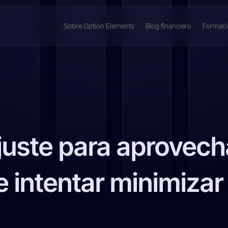
Sobre Option Elements
Blog financiero
Formac
uste para aprovech
e intentar minimiza