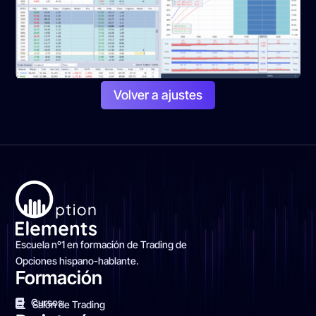
Volver a ajustes
Escuela nº1 en formación de Trading de
Opciones hispano-hablante.
Formación
Cursos
Salón de Trading