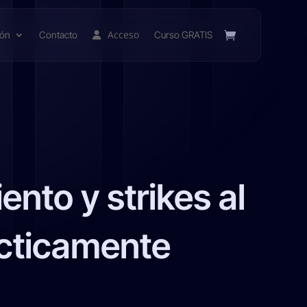
Acceso
ión
Contacto
Curso GRATIS
nto y strikes al
ácticamente