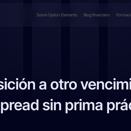
Sobre Option Elements
Blog financiero
Formac
ición a otro vencimie
spread sin prima pr