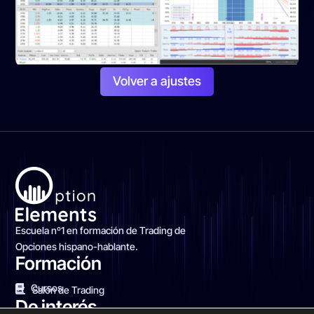
Volver a ajustes
Escuela nº1 en formación de Trading de
Opciones hispano-hablante.
Formación
Cursos
Salón de Trading
De interés