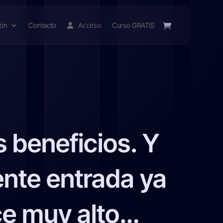
Acceso
ión
Contacto
Curso GRATIS
 beneficios. Y
ente entrada ya
ice muy alto…