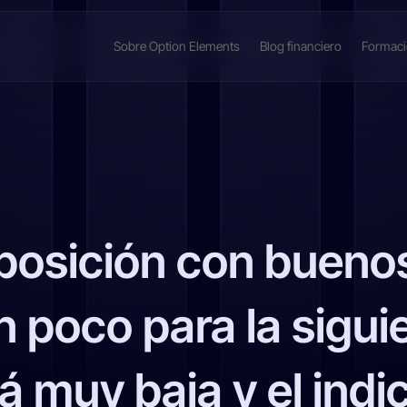
Sobre Option Elements
Blog financiero
Formac
 posición con buenos
poco para la sigui
tá muy baja y el ind