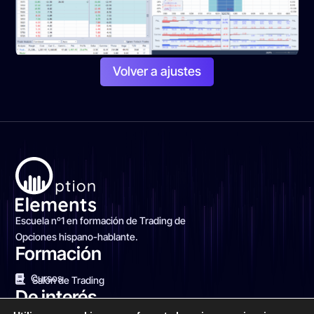
Volver a ajustes
Escuela nº1 en formación de Trading de
Opciones hispano-hablante.
Formación
Cursos
Salón de Trading
De interés