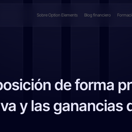
Sobre Option Elements
Blog financiero
Formac
posición de forma p
va y las ganancias 