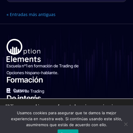
« Entradas más antiguas
Escuela nº1 en formación de Trading de
Opciones hispano-hablante.
Formación
Cursos
Salón de Trading
De interés
Utilizamos cookies para ofrecerte la mejor experiencia en
Blog Financiero
Sobre nosotros
Contacto
nuestra web.
Usamos cookies para asegurar que te damos la mejor
Puedes aprender más sobre qué cookies utilizamos o
experiencia en nuestra web. Si continúas usando este sitio,
desactivarlas en los
ajustes
.
asumiremos que estás de acuerdo con ello.