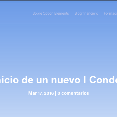
Sobre Option Elements
Blog financiero
Formac
nicio de un nuevo I Cond
Mar 17, 2016
|
0 comentarios