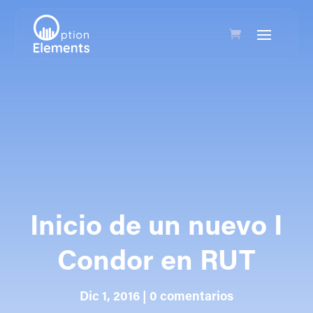
Inicio de un nuevo I
Condor en RUT
Dic 1, 2016
|
0 comentarios