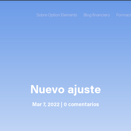
Sobre Option Elements
Blog financiero
Formac
Nuevo ajuste
Mar 7, 2022
|
0 comentarios