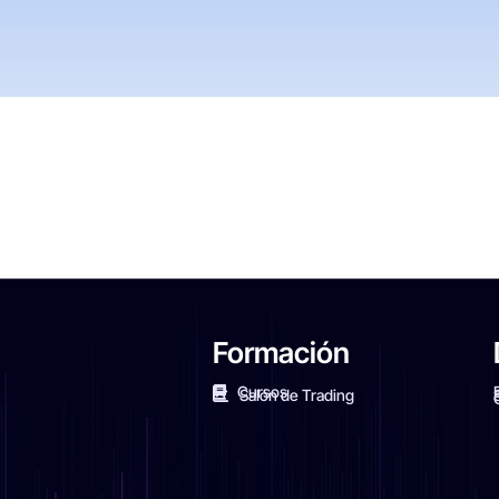
Formación
Cursos
Salón de Trading