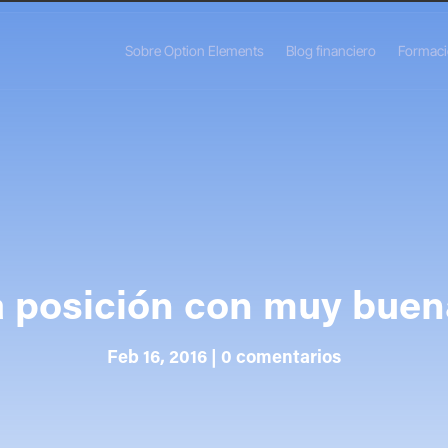
Sobre Option Elements
Blog financiero
Formac
a posición con muy bue
Feb 16, 2016
|
0 comentarios