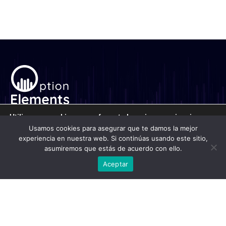
Escuela nº1 en formación de Trading de
Utilizamos cookies para ofrecerte la mejor experiencia en
Opciones hispano-hablante.
nuestra web.
Usamos cookies para asegurar que te damos la mejor
Formación
Puedes aprender más sobre qué cookies utilizamos o
experiencia en nuestra web. Si continúas usando este sitio,
desactivarlas en los
ajustes
.
asumiremos que estás de acuerdo con ello.
Cursos
Salón de Trading
De interés
Aceptar
Aceptar
Blog Financiero
Sobre nosotros
Contacto