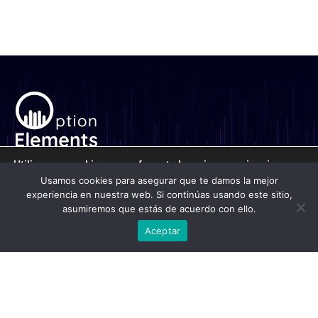
Escuela nº1 en formación de Trading de
Utilizamos cookies para ofrecerte la mejor experiencia en
Opciones hispano-hablante.
nuestra web.
Usamos cookies para asegurar que te damos la mejor
Formación
Puedes aprender más sobre qué cookies utilizamos o
experiencia en nuestra web. Si continúas usando este sitio,
desactivarlas en los
ajustes
.
asumiremos que estás de acuerdo con ello.
Cursos
Salón de Trading
De interés
Aceptar
Aceptar
Blog Financiero
Sobre nosotros
Contacto