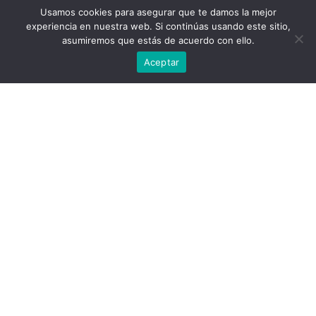
nuestra web.
Usamos cookies para asegurar que te damos la mejor
Puedes aprender más sobre qué cookies utilizamos o
experiencia en nuestra web. Si continúas usando este sitio,
desactivarlas en los
ajustes
.
asumiremos que estás de acuerdo con ello.
Aceptar
Aceptar
Escuela nº1 en formación de Trading de
Opciones hispano-hablante.
Formación
Cursos
Salón de Trading
De interés
Blog Financiero
Sobre nosotros
Contacto